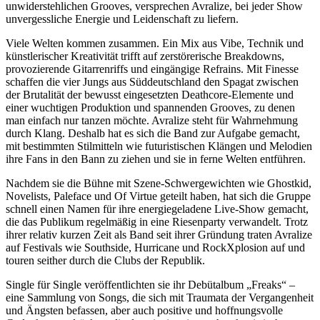
unwiderstehlichen Grooves, versprechen Avralize, bei jeder Show
unvergessliche Energie und Leidenschaft zu liefern.
Viele Welten kommen zusammen. Ein Mix aus Vibe, Technik und
künstlerischer Kreativität trifft auf zerstörerische Breakdowns,
provozierende Gitarrenriffs und eingängige Refrains. Mit Finesse
schaffen die vier Jungs aus Süddeutschland den Spagat zwischen
der Brutalität der bewusst eingesetzten Deathcore-Elemente und
einer wuchtigen Produktion und spannenden Grooves, zu denen
man einfach nur tanzen möchte. Avralize steht für Wahrnehmung
durch Klang. Deshalb hat es sich die Band zur Aufgabe gemacht,
mit bestimmten Stilmitteln wie futuristischen Klängen und Melodien
ihre Fans in den Bann zu ziehen und sie in ferne Welten entführen.
Nachdem sie die Bühne mit Szene-Schwergewichten wie Ghostkid,
Novelists, Paleface und Of Virtue geteilt haben, hat sich die Gruppe
schnell einen Namen für ihre energiegeladene Live-Show gemacht,
die das Publikum regelmäßig in eine Riesenparty verwandelt. Trotz
ihrer relativ kurzen Zeit als Band seit ihrer Gründung traten Avralize
auf Festivals wie Southside, Hurricane und RockXplosion auf und
touren seither durch die Clubs der Republik.
Single für Single veröffentlichten sie ihr Debütalbum „Freaks“ –
eine Sammlung von Songs, die sich mit Traumata der Vergangenheit
und Ängsten befassen, aber auch positive und hoffnungsvolle