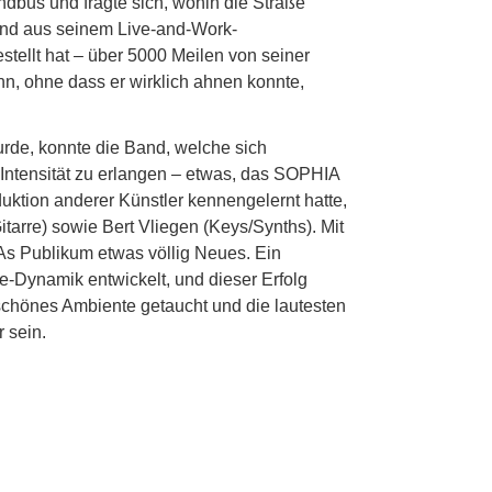
ndbus und fragte sich, wohin die Straße
 und aus seinem Live-and-Work-
tellt hat – über 5000 Meilen von seiner
nn, ohne dass er wirklich ahnen konnte,
rde, konnte die Band, welche sich
-Intensität zu erlangen – etwas, das SOPHIA
uktion anderer Künstler kennengelernt hatte,
arre) sowie Bert Vliegen (Keys/Synths). Mit
As Publikum etwas völlig Neues. Ein
e-Dynamik entwickelt, und dieser Erfolg
schönes Ambiente getaucht und die lautesten
 sein.