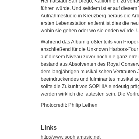
Heimatstadt San Diego, Kalifornien, zu verl
führen würde. Und seitdem ist er auf diesem
Aufnahmestudio in Kreuzberg heraus die Arbe
ersten Lebensstation entfernt ist dies die n
wohin sie gehen oder wo sie enden würde. U
Während das Album größtenteils von Proper
anschließend für die Unknown Harbors-Tour f
auf diesem Niveau zuvor noch nie ganz errei
bestand aus Absolventen des Royal Conservat
dem langjährigen musikalischen Vertrauten 
beeindruckendes und fulminantes musikalisch
sollte die Zukunft von SOPHIA eindeutig pr
werden wirklich die lautesten sein. Die Vor
Photocredit: Philip Lethen
Links
http://www.sophiamusic.net