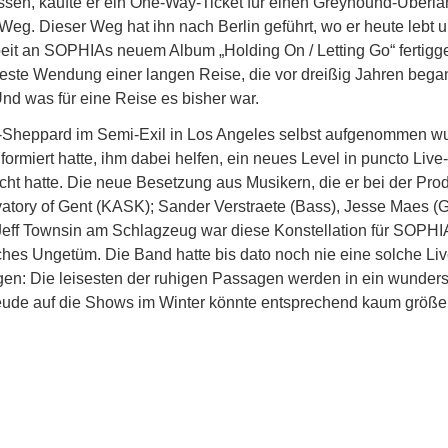
assen, kaufte er ein One-Way-Ticket für einen Greyhound-Überla
 Weg. Dieser Weg hat ihn nach Berlin geführt, wo er heute lebt
it an SOPHIAs neuem Album „Holding On / Letting Go“ fertigges
eueste Wendung einer langen Reise, die vor dreißig Jahren bega
nd was für eine Reise es bisher war.
-Sheppard im Semi-Exil in Los Angeles selbst aufgenommen wu
ormiert hatte, ihm dabei helfen, ein neues Level in puncto Live
cht hatte. Die neue Besetzung aus Musikern, die er bei der Prod
ory of Gent (KASK); Sander Verstraete (Bass), Jesse Maes (Git
Jeff Townsin am Schlagzeug war diese Konstellation für SOPHI
es Ungetüm. Die Band hatte bis dato noch nie eine solche Liv
ägen: Die leisesten der ruhigen Passagen werden in ein wunder
freude auf die Shows im Winter könnte entsprechend kaum größer