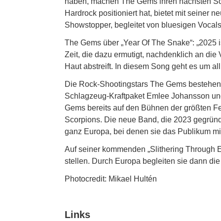
haben, machen The Gems ihren nächsten Schr
Hardrock positioniert hat, bietet mit seine
Showstopper, begleitet von bluesigen Vocals
The Gems über „Year Of The Snake“: „2025 i
Zeit, die dazu ermutigt, nachdenklich an d
Haut abstreift. In diesem Song geht es um al
Die Rock-Shootingstars The Gems bestehen a
Schlagzeug-Kraftpaket Emlee Johansson und 
Gems bereits auf den Bühnen der größten F
Scorpions. Die neue Band, die 2023 gegrün
ganz Europa, bei denen sie das Publikum mit
Auf seiner kommenden „Slithering Through Eu
stellen. Durch Europa begleiten sie dann di
Photocredit: Mikael Hultén
Links