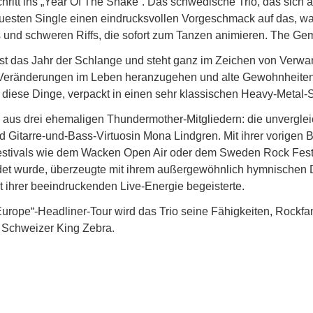
itt ins „Year Of The Snake“. Das schwedische Trio, das sich a
r neuesten Single einen eindrucksvollen Vorgeschmack auf das, 
 und schweren Riffs, die sofort zum Tanzen animieren. The Gem
st das Jahr der Schlange und steht ganz im Zeichen von Verwan
ie Veränderungen im Leben heranzugehen und alte Gewohnheiten
l diese Dinge, verpackt in einen sehr klassischen Heavy-Metal-
us drei ehemaligen Thundermother-Mitgliedern: die unverglei
Gitarre-und-Bass-Virtuosin Mona Lindgren. Mit ihrer vorigen 
estivals wie dem Wacken Open Air oder dem Sweden Rock Festiv
det wurde, überzeugte mit ihrem außergewöhnlich hymnischen 
 ihrer beeindruckenden Live-Energie begeisterte.
rope“-Headliner-Tour wird das Trio seine Fähigkeiten, Rockfan
e Schweizer King Zebra.