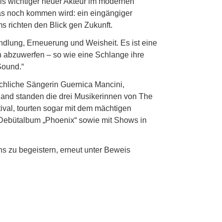
ls wichtiger neuer Akteur im modernen
was noch kommen wird: ein eingängiger
s richten den Blick gen Zukunft.
dlung, Erneuerung und Weisheit. Es ist eine
 abzuwerfen – so wie eine Schlange ihre
Sound.“
chliche Sängerin Guernica Mancini,
Band standen die drei Musikerinnen von The
al, tourten sogar mit dem mächtigen
Debütalbum „Phoenix“ sowie mit Shows in
s zu begeistern, erneut unter Beweis