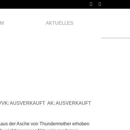
Dienstag
24.03.
AM
AKTUELLES
2026
VVK: AUSVERKAUFT AK: AUSVERKAUFT
o“ aus der Asche von Thundermother erhoben