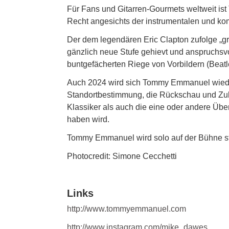
Für Fans und Gitarren-Gourmets weltweit is
Recht angesichts der instrumentalen und komp
Der dem legendären Eric Clapton zufolge „gro
gänzlich neue Stufe gehievt und anspruchsvo
buntgefächerten Riege von Vorbildern (Beatl
Auch 2024 wird sich Tommy Emmanuel wieder
Standortbestimmung, die Rückschau und Zuk
Klassiker als auch die eine oder andere Über
haben wird.
Tommy Emmanuel wird solo auf der Bühne ste
Photocredit: Simone Cecchetti
Links
http://www.tommyemmanuel.com
http://www.instagram.com/mike_dawes