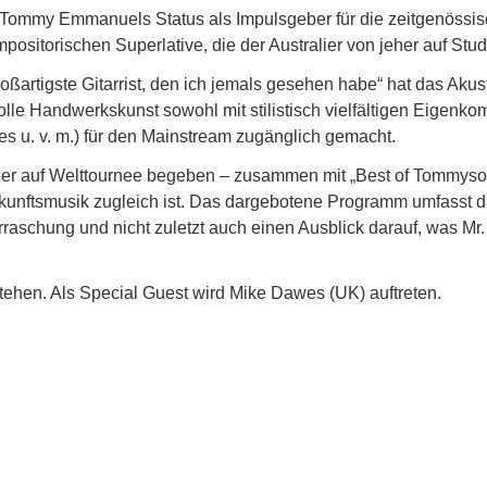
t Tommy Emmanuels Status als Impulsgeber für die zeitgenössi
ositorischen Superlative, die der Australier von jeher auf Stu
ßartigste Gitarrist, den ich jemals gesehen habe“ hat das Akus
lle Handwerkskunst sowohl mit stilistisch vielfältigen Eigenko
es u. v. m.) für den Mainstream zugänglich gemacht.
 auf Welttournee begeben – zusammen mit „Best of Tommysong
unftsmusik zugleich ist. Das dargebotene Programm umfasst d
raschung und nicht zuletzt auch einen Ausblick darauf, was Mr.
hen. Als Special Guest wird Mike Dawes (UK) auftreten.