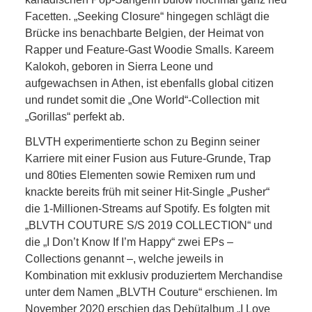
Facetten. „Seeking Closure“ hingegen schlägt die
Brücke ins benachbarte Belgien, der Heimat von
Rapper und Feature-Gast Woodie Smalls. Kareem
Kalokoh, geboren in Sierra Leone und
aufgewachsen in Athen, ist ebenfalls global citizen
und rundet somit die „One World“-Collection mit
„Gorillas“ perfekt ab.
BLVTH experimentierte schon zu Beginn seiner
Karriere mit einer Fusion aus Future-Grunde, Trap
und 80ties Elementen sowie Remixen rum und
knackte bereits früh mit seiner Hit-Single „Pusher“
die 1-Millionen-Streams auf Spotify. Es folgten mit
„BLVTH COUTURE S/S 2019 COLLECTION“ und
die „I Don’t Know If I’m Happy“ zwei EPs –
Collections genannt –, welche jeweils in
Kombination mit exklusiv produziertem Merchandise
unter dem Namen „BLVTH Couture“ erschienen. Im
November 2020 erschien das Debütalbum „I Love