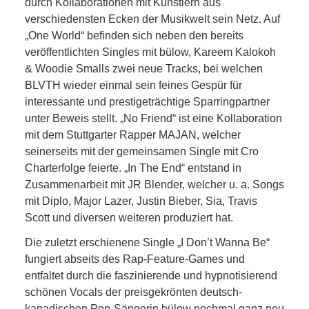
durch Kollaborationen mit Künstlern aus
verschiedensten Ecken der Musikwelt sein Netz. Auf
„One World“ befinden sich neben den bereits
veröffentlichten Singles mit bülow, Kareem Kalokoh
& Woodie Smalls zwei neue Tracks, bei welchen
BLVTH wieder einmal sein feines Gespür für
interessante und prestigeträchtige Sparringpartner
unter Beweis stellt. „No Friend“ ist eine Kollaboration
mit dem Stuttgarter Rapper MAJAN, welcher
seinerseits mit der gemeinsamen Single mit Cro
Charterfolge feierte. „In The End“ entstand in
Zusammenarbeit mit JR Blender, welcher u. a. Songs
mit Diplo, Major Lazer, Justin Bieber, Sia, Travis
Scott und diversen weiteren produziert hat.
Die zuletzt erschienene Single „I Don’t Wanna Be“
fungiert abseits des Rap-Feature-Games und
entfaltet durch die faszinierende und hypnotisierend
schönen Vocals der preisgekrönten deutsch-
kanadischen Pop-Sängerin bülow nochmal ganz neu