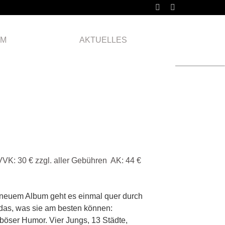
Freitag
07.11.
AM
AKTUELLES
2025
VVK: 30 € zzgl. aller Gebühren AK: 44 €
t neuem Album geht es einmal quer durch
 das, was sie am besten können:
-böser Humor. Vier Jungs, 13 Städte,