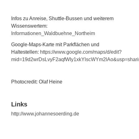
Infos zu Anreise, Shuttle-Bussen und weiterem
Wissenswertem:
Informationen_Waldbuehne_Northeim
Google-Maps-Karte mit Parkflächen und
Haltestellen:
https://www.google.com/maps/d/edit?
mid=19d2wrDsLvyF2aqfWIy1xkYlscWYm2lAo&usp=shari
Photocredit: Olaf Heine
Links
http://www.johannesoerding.de