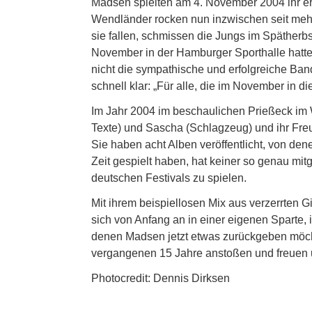
Madsen spielten am 4. November 2004 ihr ers
Wendländer rocken nun inzwischen seit mehr 
sie fallen, schmissen die Jungs im Spätherbs
November in der Hamburger Sporthalle hatten,
nicht die sympathische und erfolgreiche Band
schnell klar: „Für alle, die im November in 
Im Jahr 2004 im beschaulichen Prießeck im 
Texte) und Sascha (Schlagzeug) und ihr Fre
Sie haben acht Alben veröffentlicht, von den
Zeit gespielt haben, hat keiner so genau mit
deutschen Festivals zu spielen.
Mit ihrem beispiellosen Mix aus verzerrten G
sich von Anfang an in einer eigenen Sparte, 
denen Madsen jetzt etwas zurückgeben möcht
vergangenen 15 Jahre anstoßen und freuen un
Photocredit: Dennis Dirksen