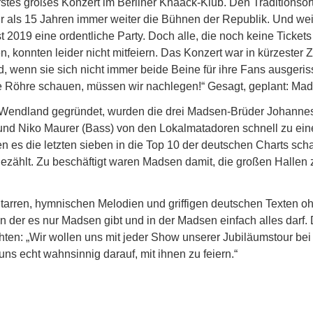
tes großes Konzert im Berliner Knaack-Klub. Den Traditionsort 
als 15 Jahren immer weiter die Bühnen der Republik. Und weil 
t 2019 eine ordentliche Party. Doch alle, die noch keine Ticke
 konnten leider nicht mitfeiern. Das Konzert war in kürzester 
, wenn sie sich nicht immer beide Beine für ihre Fans ausgeris
die Röhre schauen, müssen wir nachlegen!“ Gesagt, geplant: Mads
Wendland gegründet, wurden die drei Madsen-Brüder Johannes (
und Niko Maurer (Bass) von den Lokalmatadoren schnell zu ein
en es die letzten sieben in die Top 10 der deutschen Charts scha
gezählt. Zu beschäftigt waren Madsen damit, die großen Hallen 
itarren, hymnischen Melodien und griffigen deutschen Texten ohn
in der es nur Madsen gibt und in der Madsen einfach alles darf. 
en: „Wir wollen uns mit jeder Show unserer Jubiläumstour bei
s echt wahnsinnig darauf, mit ihnen zu feiern.“