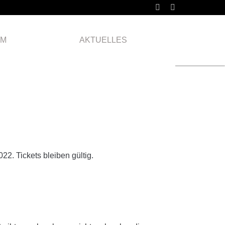
Freitag
10.09.
AM
AKTUELLES
2021
2. Tickets bleiben gültig.