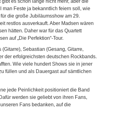
gibt es schon lange nicht mehr, aber die
man Feste ja bekanntlich feiern soll, wie
ts für die große Jubiläumsshow am 29.
Zeit restlos ausverkauft. Aber Madsen wären
sen hätten. Daher war für das Quartett
en auf „Die Perfektion“-Tour.
Gitarre), Sebastian (Gesang, Gitarre,
er der erfolgreichsten deutschen Rockbands.
fften. Wie viele hundert Shows sie in jener
zu füllen und als Dauergast auf sämtlichen
e jede Peinlichkeit positioniert die Band
Dafür werden sie geliebt von ihren Fans,
 unseren Fans bedanken, auf die