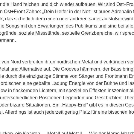
r die Hand reichen und dich wieder aufbauen. Wir sind Ost+Fron
gen Ost+Front Zähne: „Dein Helfer in der Not“ ist pures Adrenali
, das sicherlich dem einen oder anderen sauer aufstoßen wir
ie Songs mit den Erwartungen des Publikums und sind bei aller 
bgründe, soziale Missstände, sexuelle Grenzbereiche, wir spre
Hermann.
e von Nord verbreiten ihren nordischen Metal und verkünden vert
tal und Alternative auf. Die Grooves hämmern, der Bass bringt
 die durch die einzigartige Stimme von Sänger und Frontmann 
e Nordischen eine geballte Ladung Energie von der Bühne und 
 in flackernden Lichtern, mit speziellen Effekten inszeniert als
s unterschiedlichen Positionen Legenden und Geschichten. Them
der bizarre Situationen. Ein „Happy-End“ gibt es in diesen Ges
ei. Allerdings ist auch jederzeit genug Platz für eine bisschen
licken, ein Knarren … Metall auf Metall … Wie der Name Maschin