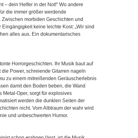
t – dein Helfer in der Not!“ Wo andere
n für die immer größer werdende
d. Zwischen morbiden Geschichten und
Eingängigkeit keine leichte Kost: „Wir sind
chen alles aus. Ein dokumentarisches
onte Horrorgeschichten. Ihr Musik baut auf
 die Power, schreiende Gitarren nageln
Emu zu einem mitreißenden Geräuscherlebnis
lassen damit den Boden beben, die Wand
 Metal-Oper, sorgt für explosives
atisiert werden die dunklen Seiten der
chichten nicht. Vom Albtraum der wahr wird
 Ironie und unbeschwerten Humor.
ist schon erahnen lässt, ist die Musik