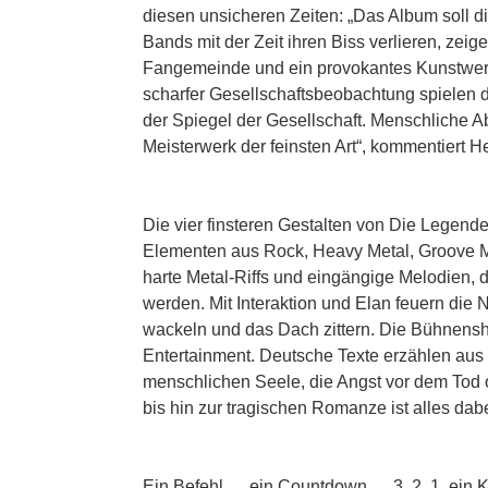
diesen unsicheren Zeiten: „Das Album soll di
Bands mit der Zeit ihren Biss verlieren, zei
Fangemeinde und ein provokantes Kunstwerk
scharfer Gesellschaftsbeobachtung spielen d
der Spiegel der Gesellschaft. Menschliche A
Meisterwerk der feinsten Art“, kommentiert 
Die vier finsteren Gestalten von Die Legend
Elementen aus Rock, Heavy Metal, Groove Me
harte Metal-Riffs und eingängige Melodien,
werden. Mit Interaktion und Elan feuern di
wackeln und das Dach zittern. Die Bühnenshow
Entertainment. ​Deutsche Texte erzählen au
menschlichen Seele, die Angst vor dem Tod o
bis hin zur tragischen Romanze ist alles dab
Ein Befehl … ein Countdown … 3, 2, 1, ein K