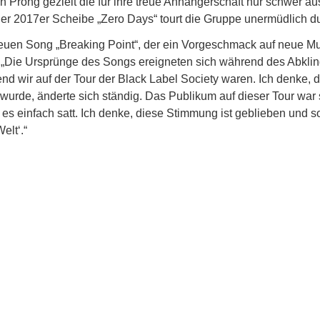
en Prong gezielt die für ihre treue Anhängerschaft nur schwer
der 2017er Scheibe „Zero Days“ tourt die Gruppe unermüdlich du
euen Song „Breaking Point“, der ein Vorgeschmack auf neue Mus
: „Die Ursprünge des Songs ereigneten sich während des Abkli
end wir auf der Tour der Black Label Society waren. Ich denke,
urde, änderte sich ständig. Das Publikum auf dieser Tour war s
n es einfach satt. Ich denke, diese Stimmung ist geblieben und 
elt‘.“