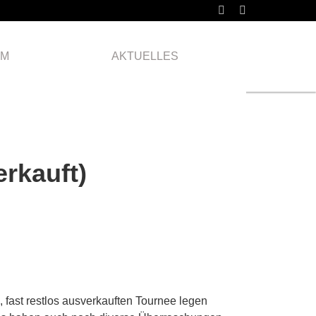
Donnerstag
31.03.
AM
AKTUELLES
2022
rkauft)
, fast restlos ausverkauften Tournee legen