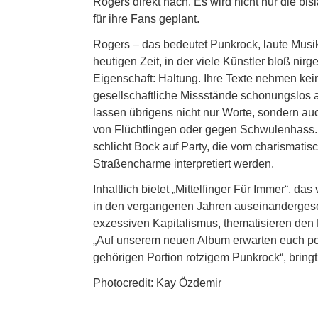
Rogers direkt nach. Es wird nicht nur die 
für ihre Fans geplant.
Rogers – das bedeutet Punkrock, laute Musik
heutigen Zeit, in der viele Künstler bloß ni
Eigenschaft: Haltung. Ihre Texte nehmen k
gesellschaftliche Missstände schonungslos 
lassen übrigens nicht nur Worte, sondern auc
von Flüchtlingen oder gegen Schwulenhass. 
schlicht Bock auf Party, die vom charismati
Straßencharme interpretiert werden.
Inhaltlich bietet „Mittelfinger Für Immer“, 
in den vergangenen Jahren auseinandergesetz
exzessiven Kapitalismus, thematisieren den K
„Auf unserem neuen Album erwarten euch pol
gehörigen Portion rotzigem Punkrock“, bringt 
Photocredit: Kay Özdemir