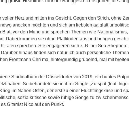
bislang größte Headliner-Tour der Bandgeschichte geben, die J
 voller Herz und mitten ins Gesicht. Gegen den Strich, ohne Ze
rgendwo anecken möchten und sich am liebsten aalglatt unpoliti
ein Blatt vor den Mund und sprechen Themen wie Nationalismus
an. Dabei kommen sie ohne Plattitüden aus und bringen geschic
h Taten sprechen. Sie engagieren sich z. B. bei Sea Shepherd s
Darüber hinaus finden sich natürlich auch persönliche Theme
schen Frontmann Chri mal hintergründig grübelnd, mal mit bre
das vierte Studioalbum der Düsseldorfer von 2019, ein buntes Pot
t haben. So behandeln sie in ihrer Single „Zu spät (feat. Ingo
rieg im Nahen Osten, der erst zu einer Flüchtlingskrise und sp
itische, sozialkritische sowie ruhige Songs zu zwischenmensch
es Gitarrist Nico auf den Punkt.