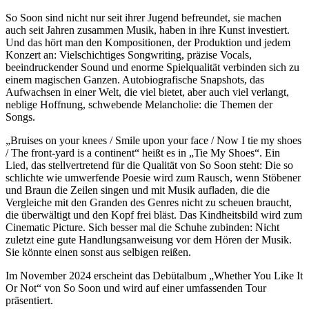
So Soon sind nicht nur seit ihrer Jugend befreundet, sie machen
auch seit Jahren zusammen Musik, haben in ihre Kunst investiert.
Und das hört man den Kompositionen, der Produktion und jedem
Konzert an: Vielschichtiges Songwriting, präzise Vocals,
beeindruckender Sound und enorme Spielqualität verbinden sich zu
einem magischen Ganzen. Autobiografische Snapshots, das
Aufwachsen in einer Welt, die viel bietet, aber auch viel verlangt,
neblige Hoffnung, schwebende Melancholie: die Themen der
Songs.
„Bruises on your knees / Smile upon your face / Now I tie my shoes
/ The front-yard is a continent“ heißt es in „Tie My Shoes“. Ein
Lied, das stellvertretend für die Qualität von So Soon steht: Die so
schlichte wie umwerfende Poesie wird zum Rausch, wenn Stöbener
und Braun die Zeilen singen und mit Musik aufladen, die die
Vergleiche mit den Granden des Genres nicht zu scheuen braucht,
die überwältigt und den Kopf frei bläst. Das Kindheitsbild wird zum
Cinematic Picture. Sich besser mal die Schuhe zubinden: Nicht
zuletzt eine gute Handlungsanweisung vor dem Hören der Musik.
Sie könnte einen sonst aus selbigen reißen.
Im November 2024 erscheint das Debütalbum „Whether You Like It
Or Not“ von So Soon und wird auf einer umfassenden Tour
präsentiert.