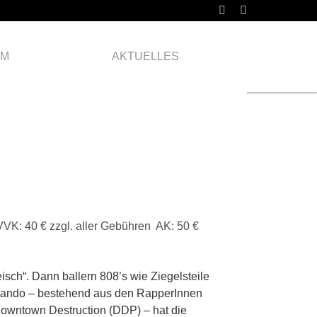
Freitag
21.11.
AM
AKTUELLES
2025
VVK: 40 € zzgl. aller Gebühren AK: 50 €
sch“. Dann ballern 808’s wie Ziegelsteile
mmando – bestehend aus den RapperInnen
owntown Destruction (DDP) – hat die