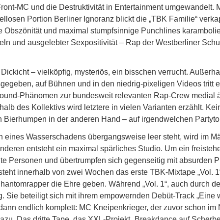
Front-MC und die Destruktivität in Entertainment umgewandelt. 
ellosen Portion Berliner Ignoranz blickt die „TBK Familie“ verk
Obszönität und maximal stumpfsinnige Punchlines karamboliere
ln und ausgelebter Sexpositivität – Rap der Westberliner Schu
ckicht – vielköpfig, mysteriös, ein bisschen verrucht. Außerhal
egeben, auf Bühnen und in den niedrig-pixeligen Videos tritt e
ound-Phänomen zur bundesweit relevanten Rap-Crew medial ähn
b des Kollektivs wird letztere in vielen Varianten erzählt. Ke
n Bierhumpen in der anderen Hand – auf irgendwelchen Partytoi
n eines Wasserschadens übergangsweise leer steht, wird im M
m anderen entsteht ein maximal spärliches Studio. Um ein freist
te Personen und übertrumpfen sich gegenseitig mit absurden Pun
steht innerhalb von zwei Wochen das erste TBK-Mixtape „Vol. 1
antomrapper die Ehre geben. Während „Vol. 1“, auch durch de
. Sie beteiligt sich mit ihrem empowernden Debüt-Track „Eine 
dann endlich komplett: MC Kneipenkrieger, der zuvor schon i
t dazu. Das dritte Tape, das XXL-Projekt „Breakdance auf Scherb