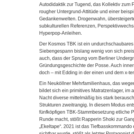
Autodidaktik zur Tugend, das Kollektiv zum 
rougher Untergrund-Attitüde und einer beispi
Gedankenwelten. Drogenwahn, übersteigerte 
subkulturellen Referenzen, Perspektivwechse
Hyperpop-Anleihen.
Der Kosmos TBK ist ein undurchschaubares Di
Siebengespann bislang wenig von sich preisg
auch, dass der Sprung vom Berliner Undergr
Gründungsgeschichte der Posse. Auch innerhal
doch – mit Edding in der einen und dem x-te
Ein Neuköllner Mehrfamilienhaus, das wege
bildet sich ein primitives Matratzenlager, i
Nacht diverse mittelmäßig bis stark berausch
Strukturen zweitrangig. In diesem Modus ent
fünfköpfigen TBK-Stammbesetzung etliche Ph
Runde macht, stößt Rapperin Shoki zur Gang
„Ekeltape“. 2021 ist das Tiefbasskommando 
sichtbar wurde, stößt als letzter Protagonis