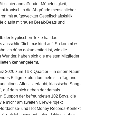
Mit schier anmaßender Mühelosigkeit,
appt-ironisch in die Abgründe menschlicher
n mit aufgeweckter Gesellschaftskritik,
le clasht mit rauen Break-Beats und
b der kryptischen Texte hat das
s ausschließlich maskiert auf. So kommt es
lich dünn dokumentiert ist, wie die
in Wunder, haben sich die meisten Mitglieder
letten kennengelernt.
ärz 2020 zum TBK-Quartier – in einem Raum
ehendes Billigmikrofon tummeln sich Tag und
chlines. Alles ist erlaubt, klassische Song-
“, auf dem sich neben der damals
n Support der befreundeten 102 Boys, die
wie mich“ am zweiten Crew-Projekt
m Nordachse- und Hot Money Records-Kontext
en“, entsteht gewohnt autodidaktisch, aber