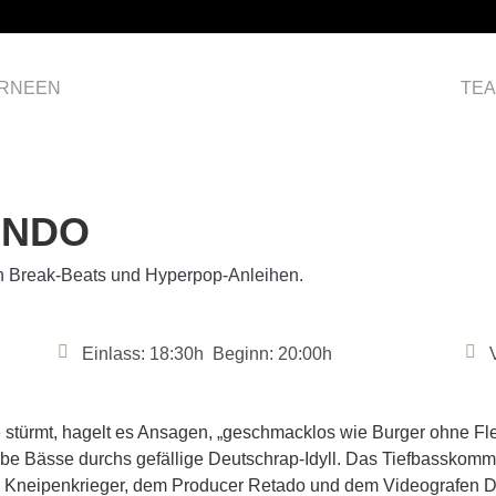
RNEEN
HOME
TE
ANDO
en Break-Beats und Hyperpop-Anleihen.
Einlass: 18:30h Beginn: 20:00h
türmt, hagelt es Ansagen, „geschmacklos wie Burger ohne Flei
robe Bässe durchs gefällige Deutschrap-Idyll. Das Tiefbassko
 Kneipenkrieger, dem Producer Retado und dem Videografen D